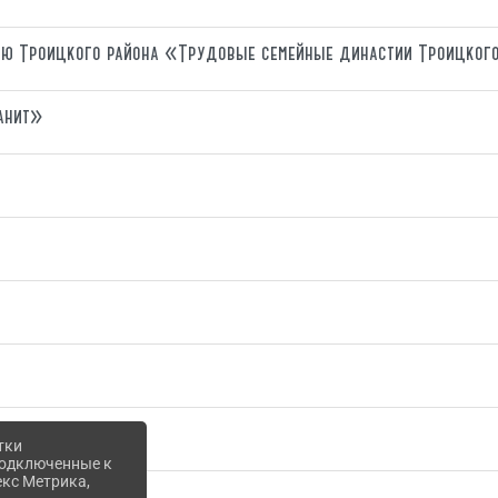
тию Троицкого района «Трудовые семейные династии Троицког
анит»
тки
 подключенные к
екс Метрика,