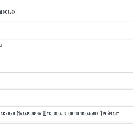
адость»
ы
Василия Макаровича Шукшина в воспоминаниях Тройчан"