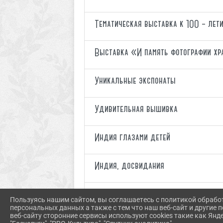
Тематическая выставка к 100 – ле
Выставка «И память фотографии хр
Уникальные экспонаты
Удивительная вышивка
Индия глазами детей
Индия, досвидания
Весенняя капель
Пользуясь нашим сайтом, вы соглашаетесь с политикой обрабо
персональных данных а также с тем что наш веб-сайт и другие
веб-сайту сторонние сервисы используют cookies такие как Янд