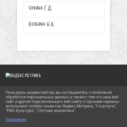
Чукина Г.Д.
Колбина Н.А.
Пользуясь нашим сайтом, вы соглашаетесь с политикой
2026 Г. TROIMUZEI.RU
обработки персональных данных а также с тем что наш веб-
ВХОД
сайт и другие подключенные к веб-сайту сторонние сервисы
КАРТА САЙТА
используют cookies такие как Яндекс Метрика, "Госуслуги",
ПОЛИТИКА ОБРАБОТКИ ПЕРСОНАЛЬНЫХ ДАННЫХ
"PRO.Культура", "Спутник аналитика".
Подробнее
СДЕЛАНО НА KUBCMS
РАЗРАБОТКА И ПОДДЕРЖКА