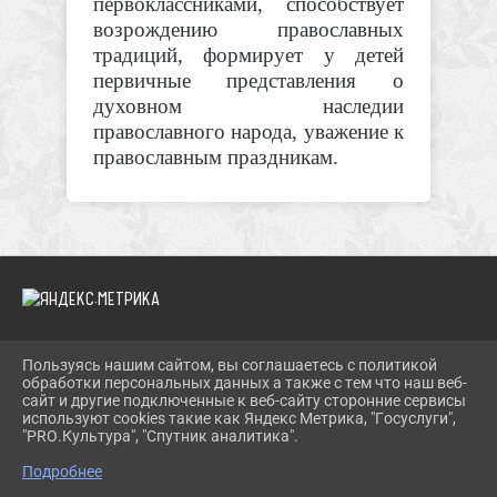
первоклассниками, способствует
возрождению православных
традиций, формирует у детей
первичные представления о
духовном наследии
православного народа, уважение к
православным праздникам.
Пользуясь нашим сайтом, вы соглашаетесь с политикой
2026 Г. TROIMUZEI.RU
обработки персональных данных а также с тем что наш веб-
ВХОД
сайт и другие подключенные к веб-сайту сторонние сервисы
КАРТА САЙТА
используют cookies такие как Яндекс Метрика, "Госуслуги",
ПОЛИТИКА ОБРАБОТКИ ПЕРСОНАЛЬНЫХ ДАННЫХ
"PRO.Культура", "Спутник аналитика".
Подробнее
СДЕЛАНО НА KUBCMS