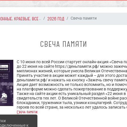
ОННЫЕ, КРАЕВЫЕ, ВСЕ...
2026 ГОД
Свеча памяти
СВЕЧА ПАМЯТИ
С 10 июня по всей России стартует онлайн-акция «Свеча п
до 22 июня на сайте https://деньпамяти.рф/ можно зажеч
миллионах жизней, которые унесла Великая Отечественна
Принять участие в акции может каждый – для этого доста
деньпамяти.рф/ и нажать на кнопку «Зажечь свечу памят
Акция дает возможность не только вспомнить, но и помоч
на платформе можно сделать пожертвование в поддержку
Также на сайте акции есть уникальный раздел «22 июня в
свидетельств тех лет. О Великой Отечественной войне ра
блокадники, труженики тыла, узники концлагерей. Сотру
героев по всей стране, за несколько лет удалось записать
Свеча памяти
тки
 подключенные к