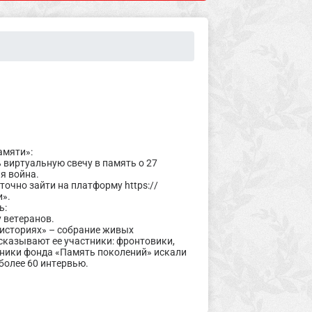
амяти»:
ь виртуальную свечу в память о 27
я война.
точно зайти на платформу https://
и».
ь:
 ветеранов.
 историях» – собрание живых
ссказывают ее участники: фронтовики,
дники фонда «Память поколений» искали
 более 60 интервью.