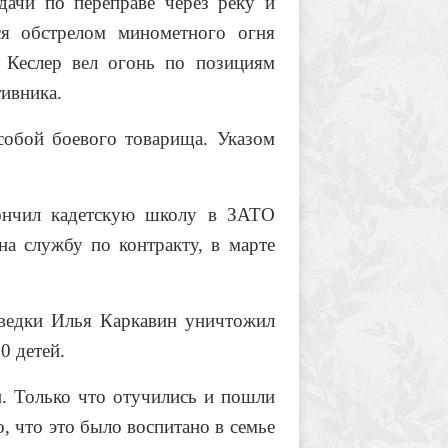
дачи по переправе через реку и
ся обстрелом минометного огня
 Кеслер вел огонь по позициям
тивника.
собой боевого товарища. Указом
кончил кадетскую школу в ЗАТО
а службу по контракту, в марте
зведки Илья Каркавин уничтожил
0 детей.
. Только что отучились и пошли
, что это было воспитано в семье