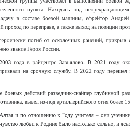
тической группы участвовал в выполнении боевой за
аселенного пункта. Находясь под непрекращающим
задачу в составе боевой машины, ефрейтор Андрей
й проход по переправе, а также выход на позиции про
героически погиб от осколочных ранений, прикрыв 
ено звание Героя России.
 2003 года в райцентре Завьялово. В 2021 году о
призвали на срочную службу. В 2022 году перешел н
е боевых действий разведчик-снайпер глубинной ра
отивника, вывел из-под артиллерийского огня более 15
Алтая и по отношению к Году учителя – они ученики
чувство любви к Родине было настолько сильно, и ясно