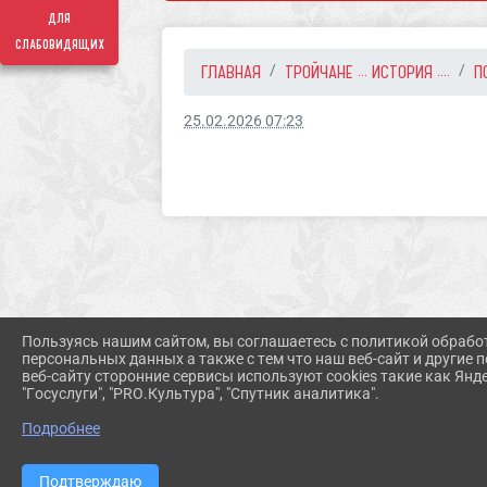
для
слабовидящих
ГЛАВНАЯ
ТРОЙЧАНЕ ... ИСТОРИЯ ....
П
25.02.2026 07:23
Пользуясь нашим сайтом, вы соглашаетесь с политикой обрабо
персональных данных а также с тем что наш веб-сайт и другие
веб-сайту сторонние сервисы используют cookies такие как Янд
"Госуслуги", "PRO.Культура", "Спутник аналитика".
Подробнее
Подтверждаю