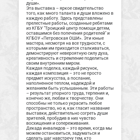
души».
Эта выставка – яркое свидетельство
того, как много таланта и души вложено в
каждую работу. Здесь представлены
прелестные работы, созданные ребятами
из КГБУ "Троицкий центр помощи детям,
оставшимся без попечения родителей" и
КГБОУ «Петровская ОШИ». Эти юные
мастера, несмотря на все трудности, с
которыми им приходится сталкиваться,
демонстрируют невероятную силу духа,
креативность и стремление поделиться
своим внутренним миром.
Каждая поделка, каждый рисунок,
каждая композиция – это не просто
предмет искусства, а послание,
наполненное теплом, надеждой и
желанием быть услышанным. Эти работы
– результат упорного труда, терпения и,
конечно же, любви к творчеству. Они
способны не только украсить любое
пространство, но и, как гласит название
выставки, действительно согреть души
зрителей, пробудив в них чувство
восхищения и сопереживания.
Декада инвалидов – это время, когда мы
можем остановиться, задуматься и
сделать шаг навстречу тем, кто