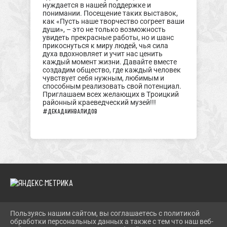
нуждается в нашей поддержке и
понимании. Посещение таких выставок,
как «Пусть наше творчество согреет ваши
души», – это не только возможность
увидеть прекрасные работы, но и шанс
прикоснуться к миру людей, чья сила
духа вдохновляет и учит нас ценить
каждый момент жизни. Давайте вместе
создадим общество, где каждый человек
чувствует себя нужным, любимым и
способным реализовать свой потенциал.
Приглашаем всех желающих в Троицкий
районный краеведческий музей!!!
#декадаинвалидов
Пользуясь нашим сайтом, вы соглашаетесь с политикой
2026 Г. TROIMUZEI.RU
обработки персональных данных а также с тем что наш веб-
ВХОД