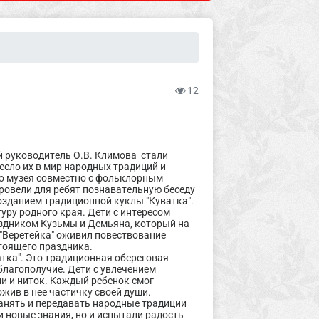
12
й руководитель О.В. Климова стали
есло их в мир народных традиций и
го музея совместно с фольклорным
провели для ребят познавательную беседу
озданием традиционной куклы "Куватка".
уру родного края. Дети с интересом
аздником Кузьмы и Демьяна, который на
"Веретейка" оживил повествование
тоящего праздника.
тка". Это традиционная обереговая
 благополучие. Дети с увлечением
ни и ниток. Каждый ребенок смог
жив в нее частичку своей души.
анять и передавать народные традиции
 новые знания, но и испытали радость