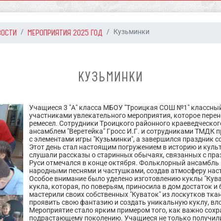
ВОСТИ
МЕРОПРИЯТИЯ 2025 ГОД
Кузьминки
КУЗЬМИНКИ
Учащиеся 3 "А" класса МБОУ "Троицкая СОШ №1" классны
участниками увлекательного мероприятия, которое перен
ремесел. Сотрудники Троицкого районного краеведческо
ансамблем "Веретейка" Гросс И.Г. и сотрудниками ТМДК 
с элементами игры "Кузьминки", а завершился праздник с
Этот день стал настоящим погружением в историю и культ
слушали рассказы о старинных обычаях, связанных с пр
Руси отмечался в конце октября. Фольклорный ансамбль 
народными песнями и частушками, создав атмосферу нас
Особое внимание было уделено изготовлению куклы "Кува
кукла, которая, по поверьям, приносила в дом достаток и
мастерили своих собственных "Куваток" из лоскутков тка
проявить свою фантазию и создать уникальную куклу, вло
Мероприятие стало ярким примером того, как важно сохр
подрастающему поколению. Учащиеся не только получили