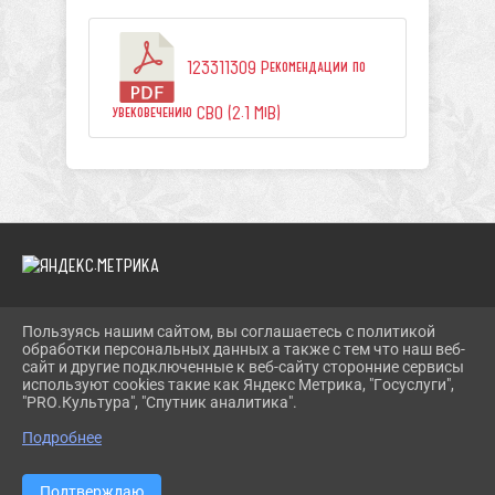
123311309 Рекомендации по
увековечению СВО (2.1 MiB)
Пользуясь нашим сайтом, вы соглашаетесь с политикой
2026 Г. TROIMUZEI.RU
обработки персональных данных а также с тем что наш веб-
ВХОД
сайт и другие подключенные к веб-сайту сторонние сервисы
КАРТА САЙТА
используют cookies такие как Яндекс Метрика, "Госуслуги",
ПОЛИТИКА ОБРАБОТКИ ПЕРСОНАЛЬНЫХ ДАННЫХ
"PRO.Культура", "Спутник аналитика".
Подробнее
СДЕЛАНО НА KUBCMS
РАЗРАБОТКА И ПОДДЕРЖКА
Подтверждаю