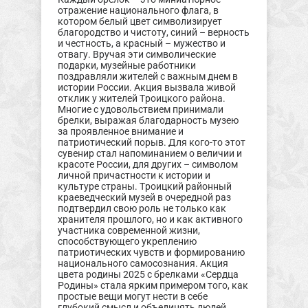
отражение национального флага, в
котором белый цвет символизирует
благородство и чистоту, синий – верность
и честность, а красный – мужество и
отвагу. Вручая эти символические
подарки, музейные работники
поздравляли жителей с важным днем в
истории России. Акция вызвала живой
отклик у жителей Троицкого района.
Многие с удовольствием принимали
брелки, выражая благодарность музею
за проявленное внимание и
патриотический порыв. Для кого-то этот
сувенир стал напоминанием о величии и
красоте России, для других – символом
личной причастности к истории и
культуре страны. Троицкий районный
краеведческий музей в очередной раз
подтвердил свою роль не только как
хранителя прошлого, но и как активного
участника современной жизни,
способствующего укреплению
патриотических чувств и формированию
национального самосознания. Акция
цвета родины 2025 с брелками «Сердца
Родины» стала ярким примером того, как
простые вещи могут нести в себе
глубокий смысл и объединять людей