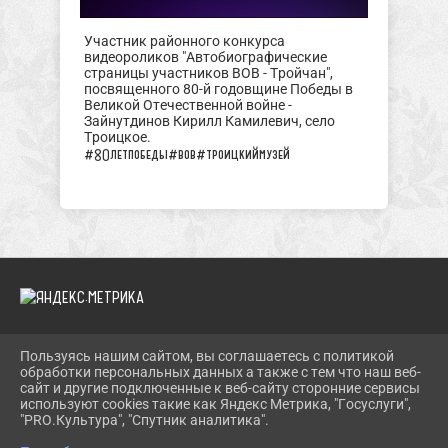
Участник районного конкурса
видеороликов "Автобиографические
страницы участников ВОВ - Тройчан",
посвященного 80-й годовщине Победы в
Великой Отечественной войне -
Зайнутдинов Кирилл Камилевич, село
Троицкое.
#80летпобеды
#вов
#троицкиймузей
Пользуясь нашим сайтом, вы соглашаетесь с политикой
2026 Г. TROIMUZEI.RU
обработки персональных данных а также с тем что наш веб-
ВХОД
сайт и другие подключенные к веб-сайту сторонние сервисы
КАРТА САЙТА
используют cookies такие как Яндекс Метрика, "Госуслуги",
ПОЛИТИКА ОБРАБОТКИ ПЕРСОНАЛЬНЫХ ДАННЫХ
"PRO.Культура", "Спутник аналитика".