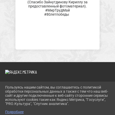
(Спасибо Зайнутдинову Кириллу за
предоставленный фотоматериал).
#МирТрудМай
#80летпобеды
Пользуясь нашим сайтом, вы соглашаетесь с политикой
2026 Г. TROIMUZEI.RU
обработки персональных данных а также с тем что наш веб-
ВХОД
сайт и другие подключенные к веб-сайту сторонние сервисы
КАРТА САЙТА
используют cookies такие как Яндекс Метрика, "Госуслуги",
ПОЛИТИКА ОБРАБОТКИ ПЕРСОНАЛЬНЫХ ДАННЫХ
"PRO.Культура", "Спутник аналитика".
Подробнее
СДЕЛАНО НА KUBCMS