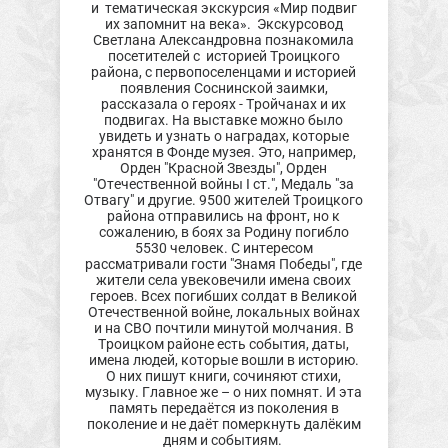
и тематическая экскурсия «Мир подвиг
их запомнит на века». Экскурсовод
Светлана Александровна познакомила
посетителей с историей Троицкого
района, с первопоселенцами и историей
появления Соснинской заимки,
рассказала о героях - Тройчанах и их
подвигах. На выставке можно было
увидеть и узнать о наградах, которые
хранятся в Фонде музея. Это, например,
Орден "Красной Звезды", Орден
"Отечественной войны I ст.", Медаль "за
Отвагу" и другие. 9500 жителей Троицкого
района отправились на фронт, но к
сожалению, в боях за Родину погибло
5530 человек. С интересом
рассматривали гости "Знамя Победы", где
жители села увековечили имена своих
героев. Всех погибших солдат в Великой
Отечественной войне, локальных войнах
и на СВО почтили минутой молчания. В
Троицком районе есть события, даты,
имена людей, которые вошли в историю.
О них пишут книги, сочиняют стихи,
музыку. Главное же – о них помнят. И эта
память передаётся из поколения в
поколение и не даёт померкнуть далёким
дням и событиям.