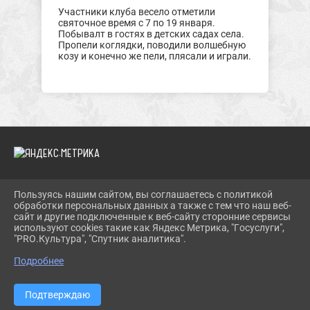
Участники клуба весело отметили
святочное время с 7 по 19 января.
Побывалт в гостях в детских садах села.
Пропели коглядки, поводили волшебную
козу и конечно же пели, плясали и играли.
Пользуясь нашим сайтом, вы соглашаетесь с политикой
2026 Г. TROIMUZEI.RU
обработки персональных данных а также с тем что наш веб-
ВХОД
сайт и другие подключенные к веб-сайту сторонние сервисы
КАРТА САЙТА
используют cookies такие как Яндекс Метрика, "Госуслуги",
ПОЛИТИКА ОБРАБОТКИ ПЕРСОНАЛЬНЫХ ДАННЫХ
"PRO.Культура", "Спутник аналитика".
Подробнее
СДЕЛАНО НА KUBCMS
РАЗРАБОТКА И ПОДДЕРЖКА
Подтверждаю