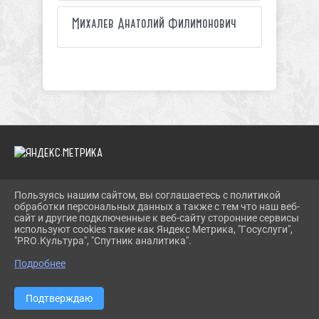
Михалев Анатолий Филимонович
Пользуясь нашим сайтом, вы соглашаетесь с политикой
2026 Г. TROIMUZEI.RU
обработки персональных данных а также с тем что наш веб-
ВХОД
сайт и другие подключенные к веб-сайту сторонние сервисы
КАРТА САЙТА
используют cookies такие как Яндекс Метрика, "Госуслуги",
ПОЛИТИКА ОБРАБОТКИ ПЕРСОНАЛЬНЫХ ДАННЫХ
"PRO.Культура", "Спутник аналитика".
Подробнее
СДЕЛАНО НА KUBCMS
РАЗРАБОТКА И ПОДДЕРЖКА
Подтверждаю