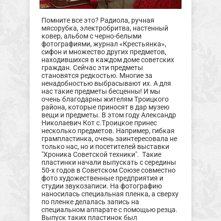
Помните все это? Радиола, ручная
мясорубка, электробритва, настенный
ковер, альбом с черно-белыми
фотографиями, журнал «Крестьянка»,
сифон и множество других предметов,
находившихся в каждом доме советских
граждан. Сейчас эти предметы
становятся редкостью. Многие за
ненадобностью выбрасывают их. А для
нас такие предметы бесценны! И мы
очень благодарны жителям Троицкого
района, которые приносят в дар музею
вещи и предметы. В этом году Александр
Николаевич Кот с.Троицкое принес
несколько предметов. Например, гибкая
грампластинка, очень заинтересовала не
только нас, но и посетителей выставки
"Хроника Советской техники". Такие
пластинки начали выпускать с середины
50-х годов в Советском Союзе совместно
фото художественные предприятия и
студии звукозаписи. На фотографию
наносилась специальная пленка, а сверху
по пленке делалась запись на
специальном аппарате с помощью резца.
Выпуск таких пластинок был