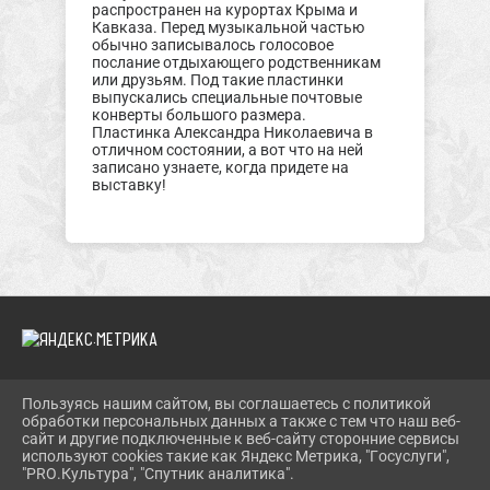
распространен на курортах Крыма и
Кавказа. Перед музыкальной частью
обычно записывалось голосовое
послание отдыхающего родственникам
или друзьям. Под такие пластинки
выпускались специальные почтовые
конверты большого размера.
Пластинка Александра Николаевича в
отличном состоянии, а вот что на ней
записано узнаете, когда придете на
выставку!
Пользуясь нашим сайтом, вы соглашаетесь с политикой
2026 Г. TROIMUZEI.RU
обработки персональных данных а также с тем что наш веб-
ВХОД
сайт и другие подключенные к веб-сайту сторонние сервисы
КАРТА САЙТА
используют cookies такие как Яндекс Метрика, "Госуслуги",
ПОЛИТИКА ОБРАБОТКИ ПЕРСОНАЛЬНЫХ ДАННЫХ
"PRO.Культура", "Спутник аналитика".