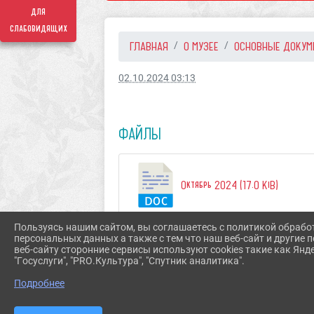
для
слабовидящих
ГЛАВНАЯ
О МУЗЕЕ
ОСНОВНЫЕ ДОКУМ
02.10.2024 03:13
ФАЙЛЫ
Октябрь 2024 (17.0 KiB)
Пользуясь нашим сайтом, вы соглашаетесь с политикой обрабо
персональных данных а также с тем что наш веб-сайт и другие
веб-сайту сторонние сервисы используют cookies такие как Янд
"Госуслуги", "PRO.Культура", "Спутник аналитика".
Подробнее