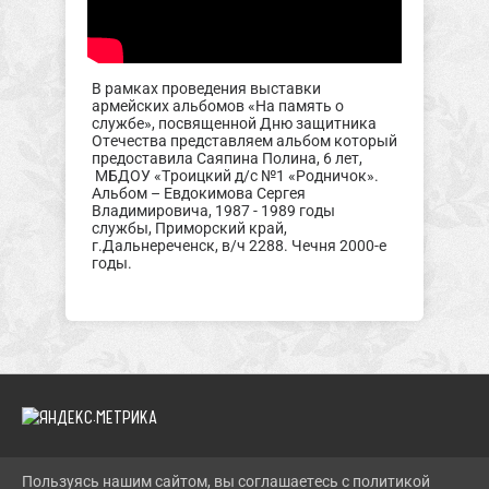
В рамках проведения выставки
армейских альбомов «На память о
службе», посвященной Дню защитника
Отечества представляем альбом который
предоставила Саяпина Полина, 6 лет,
МБДОУ «Троицкий д/с №1 «Родничок».
Альбом – Евдокимова Сергея
Владимировича, 1987 - 1989 годы
службы, Приморский край,
г.Дальнереченск, в/ч 2288. Чечня 2000-е
годы.
Пользуясь нашим сайтом, вы соглашаетесь с политикой
2026 Г. TROIMUZEI.RU