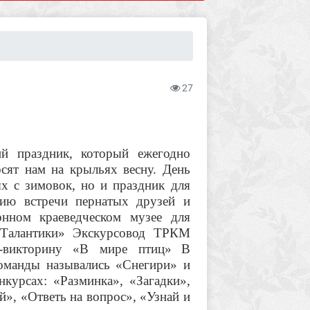
27
й праздник, который ежегодно
ят нам на крыльях весну. День
х с зимовок, но и праздник для
ию встречи пернатых друзей и
онном краеведческом музее для
«Талантики» Экскурсовод ТРКМ
у-викторину «В мире птиц»
В
Команды назывались «Снегири» и
курсах: «Разминка», «Загадки»,
», «Ответь на вопрос», «Узнай и