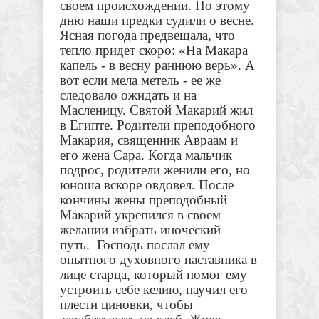
своем происхождении. По этому
дню наши предки судили о весне.
Ясная погода предвещала, что
тепло придет скоро: «На Макара
капель - в весну раннюю верь». А
вот если мела метель - ее же
следовало ожидать и на
Масленицу.
Святой Макарий жил
в Египте. Родители преподобного
Макария, священник Авраам и
его жена Сара. Когда мальчик
подрос, родители женили его, но
юноша вскоре овдовел. После
кончины жены преподобный
Макарий укрепился в своем
желании избрать иноческий
путь.
Господь послал ему
опытного духовного наставника в
лице старца, который помог ему
устроить себе келию, научил его
плести циновки, чтобы