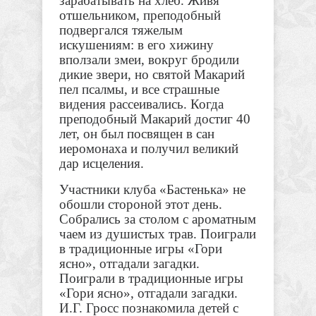
зарабатывать на хлеб. Живя
отшельником, преподобный
подвергался тяжелым
искушениям: в его хижину
вползали змеи, вокруг бродили
дикие звери, но святой Макарий
пел псалмы, и все страшные
видения рассеивались.
Когда
преподобный Макарий достиг 40
лет, он был посвящен в сан
иеромонаха и получил великий
дар исцеления.
Участники клуба «Бастенька» не
обошли стороной этот день.
Собрались за столом с ароматным
чаем из душистых трав. Поиграли
в традиционные игры «Гори
ясно», отгадали загадки.
Поиграли в традиционные игры
«Гори ясно», отгадали загадки.
И.Г. Гросс познакомила детей с