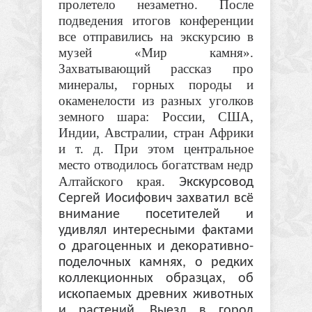
пролетело незаметно. После
подведения итогов конференции
все отправились на экскурсию в
музей «Мир камня».
Захватывающий рассказ про
минералы, горных породы и
окаменелости из разных уголков
земного шара: России, США,
Индии, Австралии, стран Африки
и т. д. При этом центральное
место отводилось богатствам недр
Алтайского края.
Экскурсовод
Сергей Иосифович захватил всё
внимание посетителей и
удивлял интересными фактами
о драгоценных и декоративно-
поделочных камнях, о редких
коллекционных образцах, об
ископаемых древних животных
и растений. Выезд в город