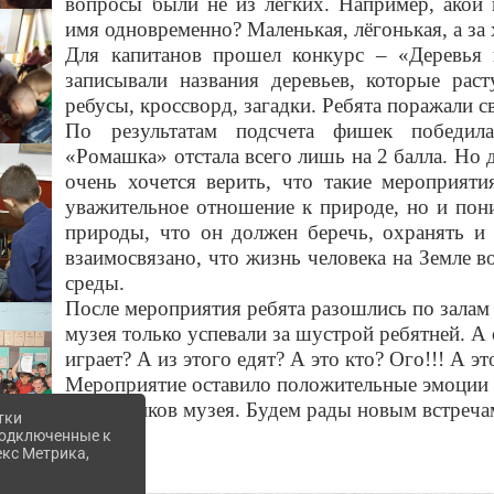
вопросы были не из легких. Например, акой 
имя одновременно? Маленькая, лёгонькая, а за
Для капитанов прошел
конкурс – «Деревья 
записывали названия деревьев, которые рас
ребусы, кроссворд, загадки. Ребята поражали 
По результатам подсчета фишек победила
«Ромашка» отстала всего лишь на 2 балла. Но 
очень хочется верить, что такие мероприят
уважительное отношение к природе
, но и пон
природы, что он должен беречь, охранять и 
взаимосвязано, что жизнь человека на Земле 
среды.
После мероприятия ребята разошлись по залам
музея только успевали за шустрой ребятней. А
играет? А из этого едят? А это кто? Ого!!! А э
Мероприятие оставило положительные эмоции не
сотрудников музея. Будем рады новым встреча
тки
 подключенные к
екс Метрика,